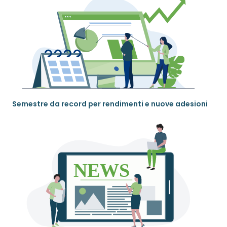
Semestre da record per rendimenti e nuove adesioni