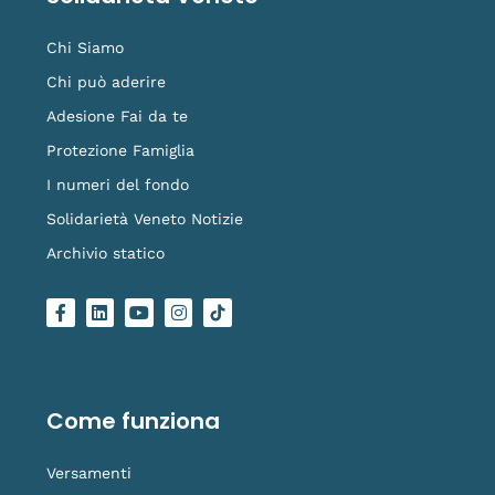
Chi Siamo
Chi può aderire
Adesione Fai da te
Protezione Famiglia
I numeri del fondo
Solidarietà Veneto Notizie
Archivio statico
F
L
Y
I
L
a
i
o
n
o
c
n
u
s
g
e
k
t
t
o
b
e
u
a
-
o
d
b
g
t
o
i
e
r
i
Come funziona
k
n
a
k
-
m
t
f
o
Versamenti
k