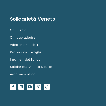
Solidarietà Veneto
Chi Siamo
Chi può aderire
Adesione Fai da te
Protezione Famiglia
I numeri del fondo
Solidarietà Veneto Notizie
Archivio statico
F
L
Y
I
L
a
i
o
n
o
c
n
u
s
g
e
k
t
t
o
b
e
u
a
-
o
d
b
g
t