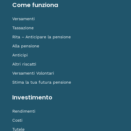
o
i
e
r
i
Come funziona
k
n
a
k
-
m
t
f
o
Versamenti
k
Tassazione
Rita – Anticipare la pensione
Alla pensione
Anticipi
Altri riscatti
Versamenti Volontari
Stima la tua futura pensione
Investimento
Rendimenti
Costi
Tutele