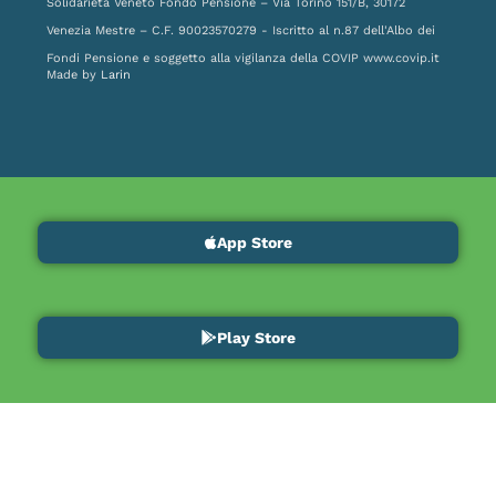
Solidarietà Veneto Fondo Pensione – Via Torino 151/B, 30172
Venezia Mestre – C.F. 90023570279 - Iscritto al n.87 dell'Albo dei
Fondi Pensione e soggetto alla vigilanza della COVIP
www.covip.it
Made by
Larin
App Store
Play Store