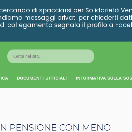
rcando di spacciarsi per Solidarietà Ven
diamo messaggi privati per chiederti dati 
ta di collegamento segnala il profilo a Fac
Search
...
ICA
DOCUMENTI UFFICIALI
INFORMATIVA SULLA SOS
I IN PENSIONE CON MENO