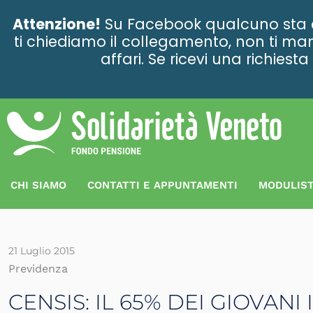
contenuto
Attenzione!
Su Facebook qualcuno sta ce
ti chiediamo il collegamento, non ti man
affari. Se ricevi una richies
CHI SIAMO
CONTATTI E APPUNTAMENTI
MODULIST
21 Luglio 2015
Previdenza
CENSIS: IL 65% DEI GIOVAN