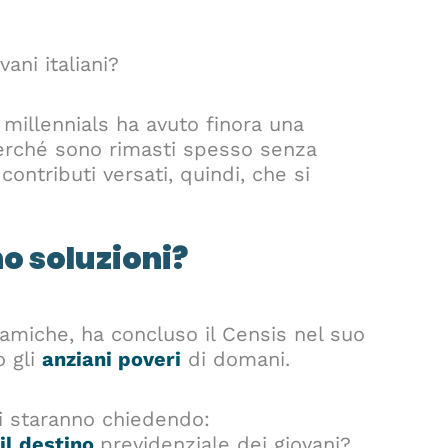
vani italiani?
 millennials ha avuto finora una
erché sono rimasti spesso senza
ontributi versati, quindi, che si
o soluzioni?
amiche, ha concluso il Censis nel suo
o gli
anziani poveri
di domani.
 si staranno chiedendo:
il destino
previdenziale dei giovani?