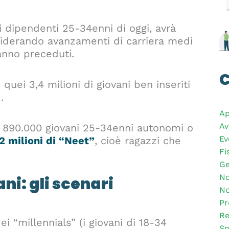
i dipendenti 25-34enni di oggi, avrà
siderando avanzamenti di carriera medi
hanno preceduti.
C
è quei 3,4 milioni di giovani ben inseriti
.
Ap
Av
gli 890.000 giovani 25-34enni autonomi o
Ev
2 milioni di “Neet”
, cioè ragazzi che
Fi
Ge
No
ni: gli scenari
No
Pr
Re
ei “millennials” (i giovani di 18-34
Sp