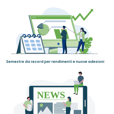
Semestre da record per rendimenti e nuove adesioni