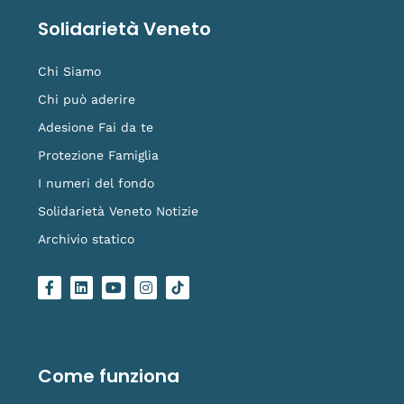
Solidarietà Veneto
Chi Siamo
Chi può aderire
Adesione Fai da te
Protezione Famiglia
I numeri del fondo
Solidarietà Veneto Notizie
Archivio statico
F
L
Y
I
L
a
i
o
n
o
c
n
u
s
g
e
k
t
t
o
b
e
u
a
-
o
d
b
g
t
o
i
e
r
i
Come funziona
k
n
a
k
-
m
t