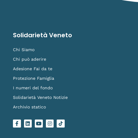
Solidarietà Veneto
Chi Siamo
Chi può aderire
Adesione Fai da te
Protezione Famiglia
I numeri del fondo
Solidarietà Veneto Notizie
Archivio statico
F
L
Y
I
L
a
i
o
n
o
c
n
u
s
g
e
k
t
t
o