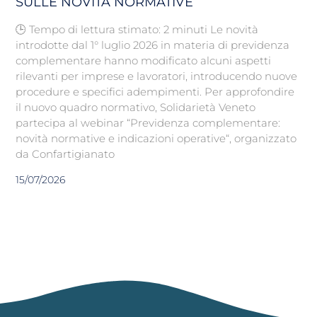
SULLE NOVITÀ NORMATIVE
🕒 Tempo di lettura stimato: 2 minuti Le novità
introdotte dal 1° luglio 2026 in materia di previdenza
complementare hanno modificato alcuni aspetti
rilevanti per imprese e lavoratori, introducendo nuove
procedure e specifici adempimenti. Per approfondire
il nuovo quadro normativo, Solidarietà Veneto
partecipa al webinar “Previdenza complementare:
novità normative e indicazioni operative“, organizzato
da Confartigianato
15/07/2026