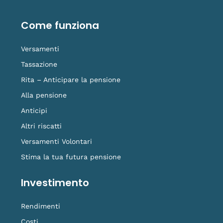
b
e
u
a
-
o
d
b
g
t
o
i
e
r
i
Come funziona
k
n
a
k
-
m
t
f
o
Versamenti
k
Tassazione
Rita – Anticipare la pensione
Alla pensione
Anticipi
Altri riscatti
Versamenti Volontari
Stima la tua futura pensione
Investimento
Rendimenti
Costi