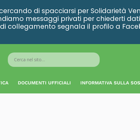
rcando di spacciarsi per Solidarietà Ven
diamo messaggi privati per chiederti dati 
ta di collegamento segnala il profilo a Fac
Search
...
ICA
DOCUMENTI UFFICIALI
INFORMATIVA SULLA SOS