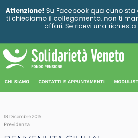
contenuto
Attenzione!
Su Facebook qualcuno sta ce
ti chiediamo il collegamento, non ti man
affari. Se ricevi una richies
CHI SIAMO
CONTATTI E APPUNTAMENTI
MODULIST
18 Dicembre 2015
Previdenza