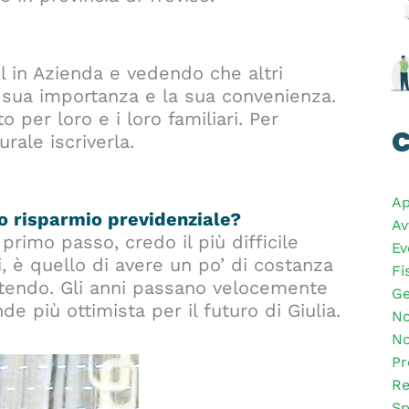
l in Azienda e vedendo che altri
la sua importanza e la sua convenienza.
o per loro e i loro familiari. Per
C
rale iscriverla.
Ap
suo risparmio previdenziale?
Av
il primo passo, credo il più difficile
Ev
, è quello di avere un po’ di costanza
Fi
tendo. Gli anni passano velocemente
Ge
e più ottimista per il futuro di Giulia.
No
No
Pr
Re
Sp