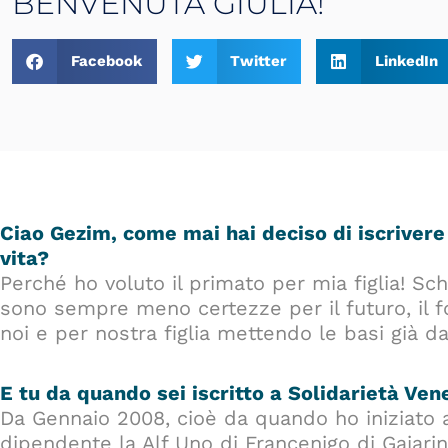
BENVENUTA GIULIA!
Facebook
Twitter
LinkedIn
Ciao Gezim, come mai hai deciso di iscrivere 
vita?
Perché ho voluto il primato per mia figlia! Sc
sono sempre meno certezze per il futuro, il f
noi e per nostra figlia mettendo le basi già d
E tu da quando sei iscritto a Solidarietà Ven
Da Gennaio 2008, cioè da quando ho iniziato a 
dipendente la Alf Uno di Francenigo di Gaiarine