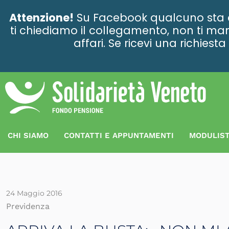
contenuto
Attenzione!
Su Facebook qualcuno sta ce
ti chiediamo il collegamento, non ti man
affari. Se ricevi una richies
CHI SIAMO
CONTATTI E APPUNTAMENTI
MODULIST
24 Maggio 2016
Previdenza