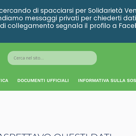
rcando di spacciarsi per Solidarietà Ven
diamo messaggi privati per chiederti dati 
ta di collegamento segnala il profilo a Fac
Search
...
ICA
DOCUMENTI UFFICIALI
INFORMATIVA SULLA SOS