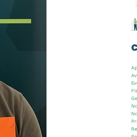
C
Ap
Av
Ev
Fi
Ge
No
No
Pr
Re
Sp