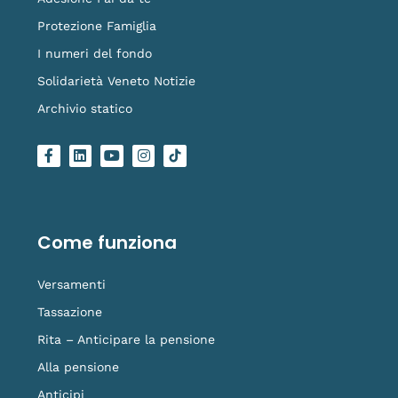
Protezione Famiglia
I numeri del fondo
Solidarietà Veneto Notizie
Archivio statico
F
L
Y
I
L
a
i
o
n
o
c
n
u
s
g
e
k
t
t
o
b
e
u
a
-
o
d
b
g
t
o
i
e
r
i
Come funziona
k
n
a
k
-
m
t
f
o
Versamenti
k
Tassazione
Rita – Anticipare la pensione
Alla pensione
Anticipi