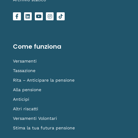
F
L
Y
I
L
a
i
o
n
o
c
n
u
s
g
e
k
t
t
o
b
e
u
a
-
o
d
b
g
t
o
i
e
r
i
Come funziona
k
n
a
k
-
m
t
f
o
Versamenti
k
Tassazione
Rita – Anticipare la pensione
Alla pensione
Anticipi
Altri riscatti
Versamenti Volontari
Stima la tua futura pensione