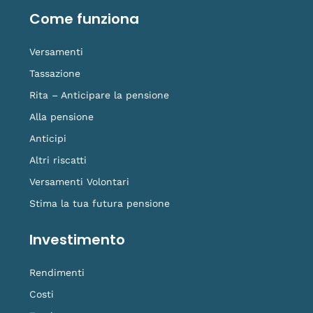
o
d
b
g
t
o
i
e
r
i
Come funziona
k
n
a
k
-
m
t
f
o
Versamenti
k
Tassazione
Rita – Anticipare la pensione
Alla pensione
Anticipi
Altri riscatti
Versamenti Volontari
Stima la tua futura pensione
Investimento
Rendimenti
Costi