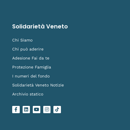
Solidarietà Veneto
Chi Siamo
Chi può aderire
Adesione Fai da te
Protezione Famiglia
I numeri del fondo
Solidarietà Veneto Notizie
Archivio statico
F
L
Y
I
L
a
i
o
n
o
c
n
u
s
g
e
k
t
t
o
b
e
u
a
-