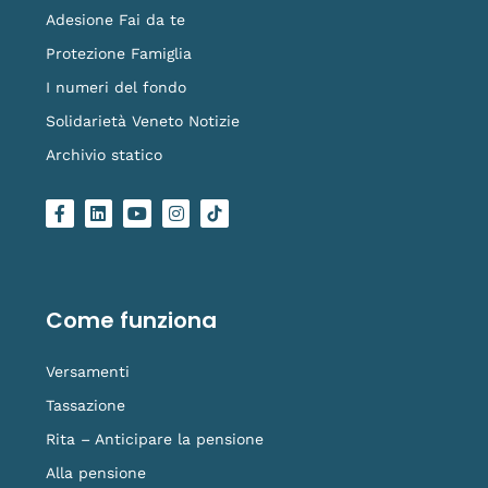
Adesione Fai da te
Protezione Famiglia
I numeri del fondo
Solidarietà Veneto Notizie
Archivio statico
F
L
Y
I
L
a
i
o
n
o
c
n
u
s
g
e
k
t
t
o
b
e
u
a
-
o
d
b
g
t
o
i
e
r
i
Come funziona
k
n
a
k
-
m
t
f
o
Versamenti
k
Tassazione
Rita – Anticipare la pensione
Alla pensione