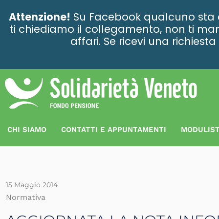
contenuto
Attenzione!
Su Facebook qualcuno sta ce
ti chiediamo il collegamento, non ti man
affari. Se ricevi una richies
CHI SIAMO
CONTATTI E APPUNTAMENTI
MODULIST
15 Maggio 2014
Normativa