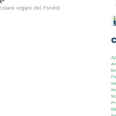
À”
icolare organi del Fondo)
a
C
Ap
Av
Ev
Fi
Ge
No
No
Pr
Re
Sp