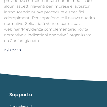
previdenza complementare hanno modificato
alcuni aspetti rilevanti per imprese e lavoratori,
introducendo nuove procedure e specifici
adempimenti. Per approfondire il nuovo quadro
normativo, Solidarietà Veneto partecipa al
webinar “Previdenza complementare: novità
normative e indicazioni operative“, organizzato
da Confartigianato
15/07/2026
Supporto
Area aderenti