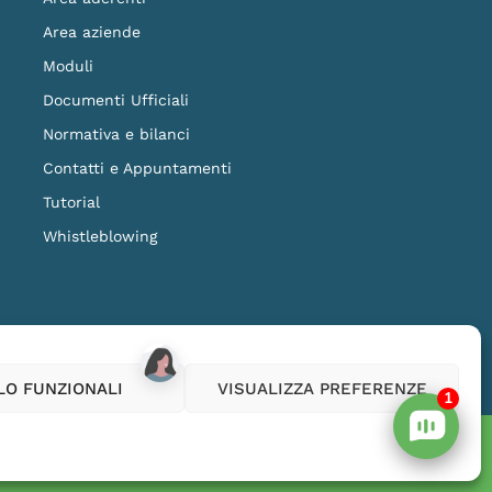
Area aziende
Moduli
Documenti Ufficiali
Normativa e bilanci
Contatti e Appuntamenti
Tutorial
Whistleblowing
ilanza della COVIP
www.covip.it
LO FUNZIONALI
VISUALIZZA PREFERENZE
1