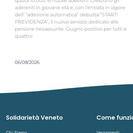
quota 10.000 le nuove adesioni. Crescono gli
aderenti in giovane età e, con l’entrata in vigore
dell’ “adesione automatica” debutta “START!
PREVIDENZA”, il nuovo servizio dedicato alle
persone neoassunte. Giugno positivo per tutti e
quattro
06/08/2026
Solidarietà Veneto
Come funzi
Chi Siamo
Versamenti