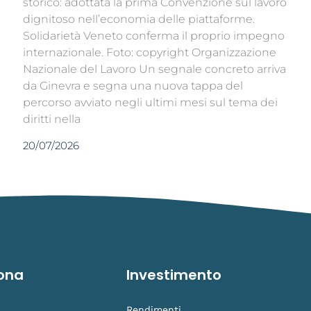
storico: adottata la prima Convenzione sul lavoro
dignitoso nell’economia delle piattaforme.
Solidarietà Veneto conferma il proprio impegno
internazionale. Foto: copyright Organizzazione
Nazionale del Lavoro Un segnale concreto arriva
da Ginevra e segna una nuova tappa del
percorso avviato negli ultimi mesi sul tema dei
diritti nella
20/07/2026
ona
Investimento
Rendimenti