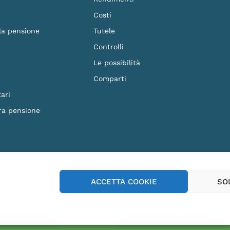
Costi
 la pensione
Tutele
Controlli
Le possibilità
Comparti
ari
ra pensione
F. 90023570279 - Iscritto al n.87 dell'Albo dei Fondi Pensione e soggetto alla vig
ACCETTA COOKIE
SO
p Store
Play Store