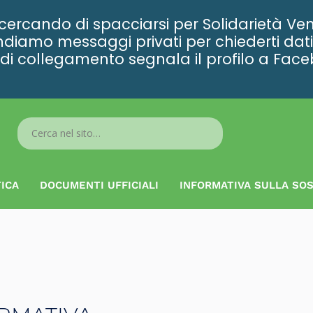
rcando di spacciarsi per Solidarietà Ven
diamo messaggi privati per chiederti dati 
ta di collegamento segnala il profilo a Fac
Search
...
ICA
DOCUMENTI UFFICIALI
INFORMATIVA SULLA SOS