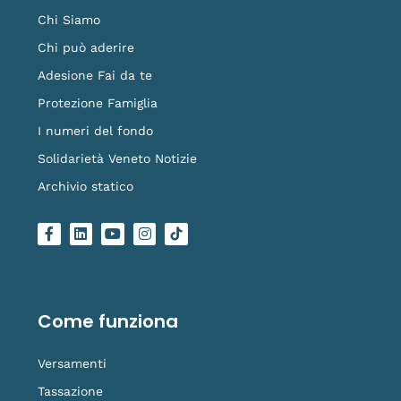
Chi Siamo
Chi può aderire
Adesione Fai da te
Protezione Famiglia
I numeri del fondo
Solidarietà Veneto Notizie
Archivio statico
F
L
Y
I
L
a
i
o
n
o
c
n
u
s
g
e
k
t
t
o
b
e
u
a
-
o
d
b
g
t
o
i
e
r
i
Come funziona
k
n
a
k
-
m
t
f
o
Versamenti
k
Tassazione