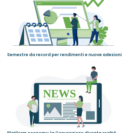
Semestre da record per rendimenti e nuove adesioni
Platform economy: la Convenzione diventa realtà.