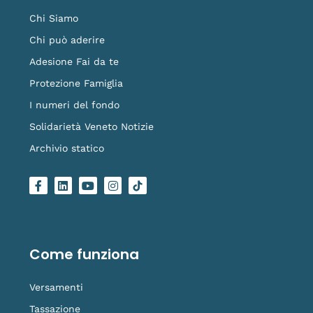
Chi Siamo
Chi può aderire
Adesione Fai da te
Protezione Famiglia
I numeri del fondo
Solidarietà Veneto Notizie
Archivio statico
F
L
Y
I
L
a
i
o
n
o
c
n
u
s
g
e
k
t
t
o
b
e
u
a
-
o
d
b
g
t
o
i
e
r
i
Come funziona
k
n
a
k
-
m
t
f
o
Versamenti
k
Tassazione