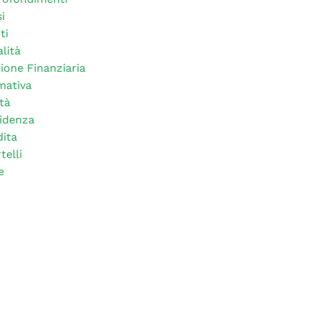
i
ti
alità
ione Finanziaria
mativa
tà
idenza
ita
telli
e