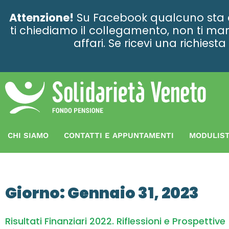
contenuto
Attenzione!
Su Facebook qualcuno sta ce
ti chiediamo il collegamento, non ti man
affari. Se ricevi una richies
CHI SIAMO
CONTATTI E APPUNTAMENTI
MODULIST
Giorno: Gennaio 31, 2023
Risultati Finanziari 2022. Riflessioni e Prospettive