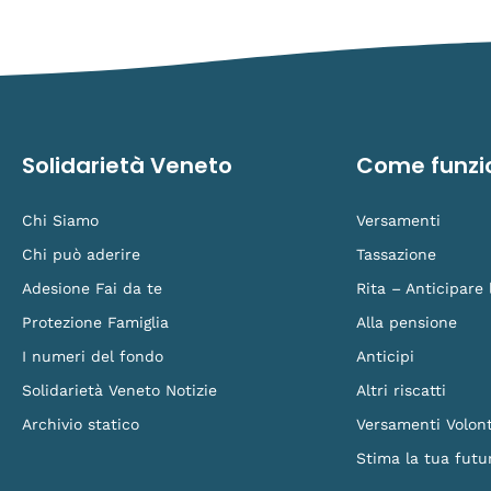
Solidarietà Veneto
Come funzi
Chi Siamo
Versamenti
Chi può aderire
Tassazione
Adesione Fai da te
Rita – Anticipare
Protezione Famiglia
Alla pensione
I numeri del fondo
Anticipi
Solidarietà Veneto Notizie
Altri riscatti
Archivio statico
Versamenti Volont
Stima la tua futu
F
L
Y
I
L
a
i
o
n
o