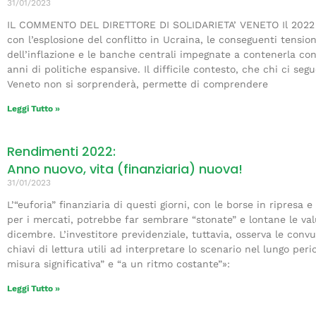
31/01/2023
IL COMMENTO DEL DIRETTORE DI SOLIDARIETA’ VENETO Il 2022 pas
con l’esplosione del conflitto in Ucraina, le conseguenti tension
dell’inflazione e le banche centrali impegnate a contenerla con 
anni di politiche espansive. Il difficile contesto, che chi ci seg
Veneto non si sorprenderà, permette di comprendere
Leggi Tutto »
Rendimenti 2022:
Anno nuovo, vita (finanziaria) nuova!
31/01/2023
L’“euforia” finanziaria di questi giorni, con le borse in ripresa 
per i mercati, potrebbe far sembrare “stonate” e lontane le valuta
dicembre. L’investitore previdenziale, tuttavia, osserva le con
chiavi di lettura utili ad interpretare lo scenario nel lungo pe
misura significativa” e “a un ritmo costante”»:
Leggi Tutto »