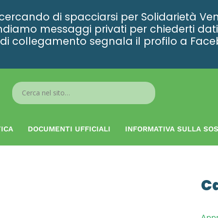
rcando di spacciarsi per Solidarietà Ven
diamo messaggi privati per chiederti dati 
ta di collegamento segnala il profilo a Fac
Search
...
ICA
DOCUMENTI UFFICIALI
INFORMATIVA SULLA SOS
C
App