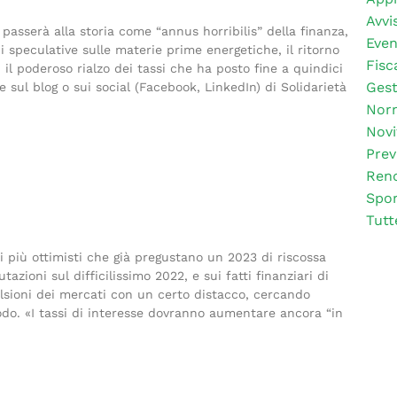
Avvis
serà alla storia come “annus horribilis” della finanza,
Even
i speculative sulle materie prime energetiche, il ritorno
Fisc
il poderoso rialzo dei tassi che ha posto fine a quindici
Gest
ue sul blog o sui social (Facebook, LinkedIn) di Solidarietà
Nor
Novi
Prev
Rend
Spor
Tutt
e i più ottimisti che già pregustano un 2023 di riscossa
zioni sul difficilissimo 2022, e sui fatti finanziari di
vulsioni dei mercati con un certo distacco, cercando
riodo. «I tassi di interesse dovranno aumentare ancora “in