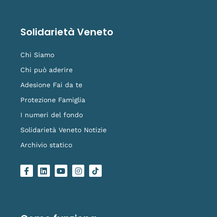
Solidarietà Veneto
Chi Siamo
Chi può aderire
Adesione Fai da te
Protezione Famiglia
I numeri del fondo
Solidarietà Veneto Notizie
Archivio statico
F
L
Y
I
L
a
i
o
n
o
c
n
u
s
g
e
k
t
t
o
b
e
u
a
-
o
d
b
g
t
o
i
e
r
i