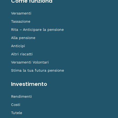
Come funziona
k
n
a
k
-
m
t
f
o
Versamenti
k
Tassazione
Rita – Anticipare la pensione
Alla pensione
Anticipi
Altri riscatti
Versamenti Volontari
Stima la tua futura pensione
Investimento
Rendimenti
Costi
Tutele