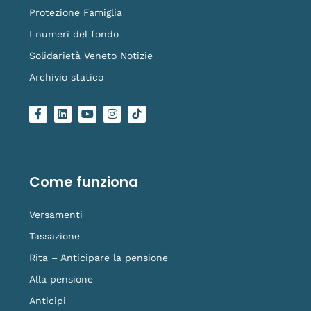
Protezione Famiglia
I numeri del fondo
Solidarietà Veneto Notizie
Archivio statico
F
L
Y
I
L
a
i
o
n
o
c
n
u
s
g
e
k
t
t
o
b
e
u
a
-
o
d
b
g
t
o
i
e
r
i
Come funziona
k
n
a
k
-
m
t
f
o
Versamenti
k
Tassazione
Rita – Anticipare la pensione
Alla pensione
Anticipi