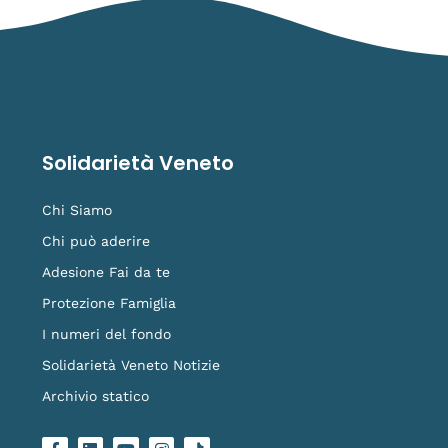
Solidarietà Veneto
Chi Siamo
Chi può aderire
Adesione Fai da te
Protezione Famiglia
I numeri del fondo
Solidarietà Veneto Notizie
Archivio statico
F
L
Y
I
L