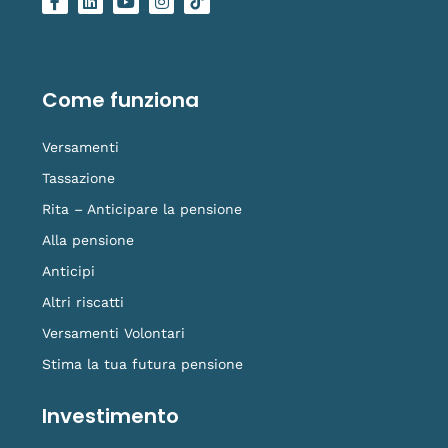
a
i
o
n
o
c
n
u
s
g
e
k
t
t
o
b
e
u
a
-
o
d
b
g
t
o
i
e
r
i
Come funziona
k
n
a
k
-
m
t
f
o
Versamenti
k
Tassazione
Rita – Anticipare la pensione
Alla pensione
Anticipi
Altri riscatti
Versamenti Volontari
Stima la tua futura pensione
Investimento