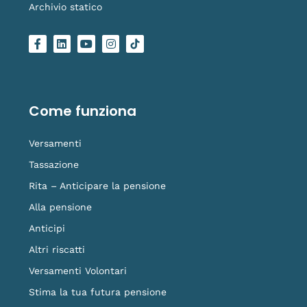
Archivio statico
F
L
Y
I
L
a
i
o
n
o
c
n
u
s
g
e
k
t
t
o
b
e
u
a
-
o
d
b
g
t
o
i
e
r
i
Come funziona
k
n
a
k
-
m
t
f
o
Versamenti
k
Tassazione
Rita – Anticipare la pensione
Alla pensione
Anticipi
Altri riscatti
Versamenti Volontari
Stima la tua futura pensione