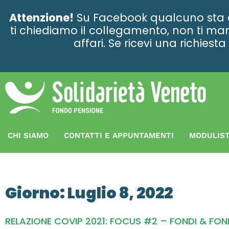
contenuto
Attenzione!
Su Facebook qualcuno sta ce
ti chiediamo il collegamento, non ti man
affari. Se ricevi una richies
CHI SIAMO
CONTATTI E APPUNTAMENTI
MODULIST
Giorno: Luglio 8, 2022
RELAZIONE COVIP 2021: FOCUS #2 – FONDI & FOND