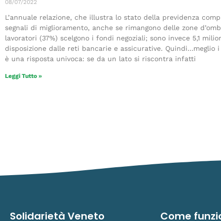
08/07/2022
L’annuale relazione, che illustra lo stato della previdenza co
segnali di miglioramento, anche se rimangono delle zone d’ombr
lavoratori (37%) scelgono i fondi negoziali; sono invece 5,1 milio
disposizione dalle reti bancarie e assicurative. Quindi…meglio i 
è una risposta univoca: se da un lato si riscontra infatti
Leggi Tutto »
Solidarietà Veneto
Come funzi