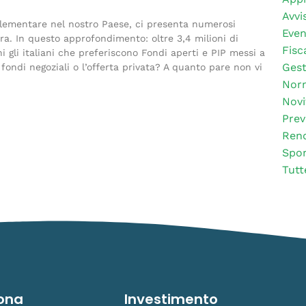
Avvis
mplementare nel nostro Paese, ci presenta numerosi
Even
a. In questo approfondimento: oltre 3,4 milioni di
Fisc
ni gli italiani che preferiscono Fondi aperti e PIP messi a
Gest
fondi negoziali o l’offerta privata? A quanto pare non vi
Nor
Novi
Prev
Rend
Spor
Tutt
ona
Investimento