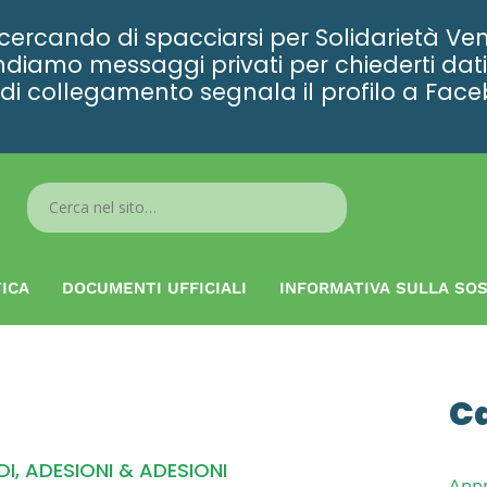
rcando di spacciarsi per Solidarietà Ven
diamo messaggi privati per chiederti dati 
ta di collegamento segnala il profilo a Fac
Search
...
ICA
DOCUMENTI UFFICIALI
INFORMATIVA SULLA SOS
C
I, ADESIONI & ADESIONI
App