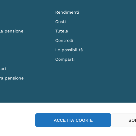
Rendimenti
Costi
 la pensione
Tutele
Controlli
Le possibilità
Comparti
ari
ra pensione
F. 90023570279 - Iscritto al n.87 dell'Albo dei Fondi Pensione e soggetto alla vig
ACCETTA COOKIE
SO