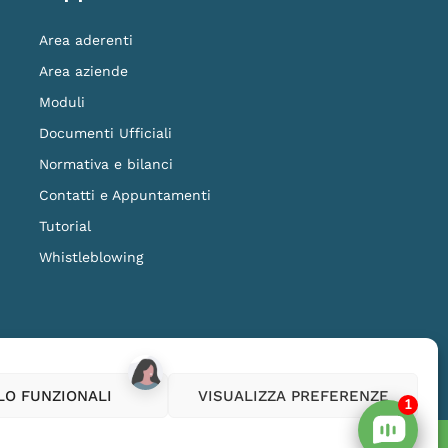
Area aderenti
Area aziende
Moduli
Documenti Ufficiali
Normativa e bilanci
Contatti e Appuntamenti
Tutorial
Whistleblowing
ilanza della COVIP
www.covip.it
LO FUNZIONALI
VISUALIZZA PREFERENZE
1