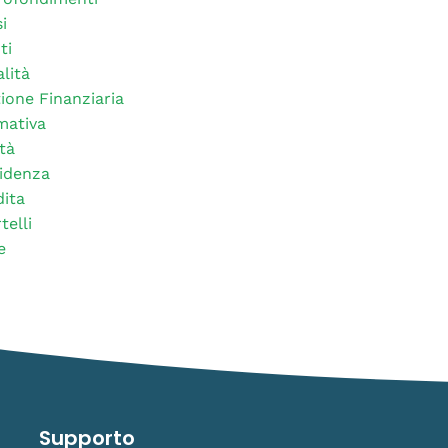
i
ti
alità
ione Finanziaria
mativa
tà
idenza
ita
telli
e
Supporto