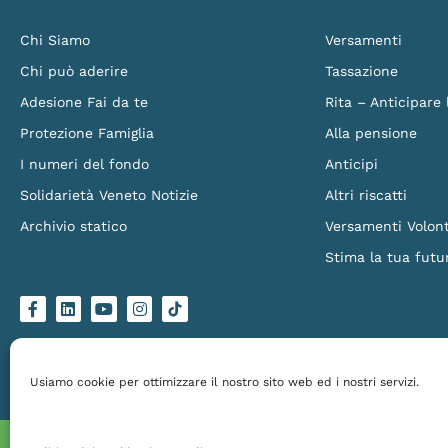
Chi Siamo
Versamenti
Chi può aderire
Tassazione
Adesione Fai da te
Rita – Anticipare
Protezione Famiglia
Alla pensione
I numeri del fondo
Anticipi
Solidarietà Veneto Notizie
Altri riscatti
Archivio statico
Versamenti Volont
Stima la tua futu
F
L
Y
I
L
a
i
o
n
o
c
n
u
s
g
e
k
t
t
o
b
e
u
a
-
o
d
b
g
t
Solidarietà Veneto Fondo Pensione – Via Torino 151/B, 30172 Venezia Mestre – C.
o
i
e
r
i
Made by
Larin
k
n
a
k
Usiamo cookie per ottimizzare il nostro sito web ed i nostri servizi.
-
m
t
f
o
k