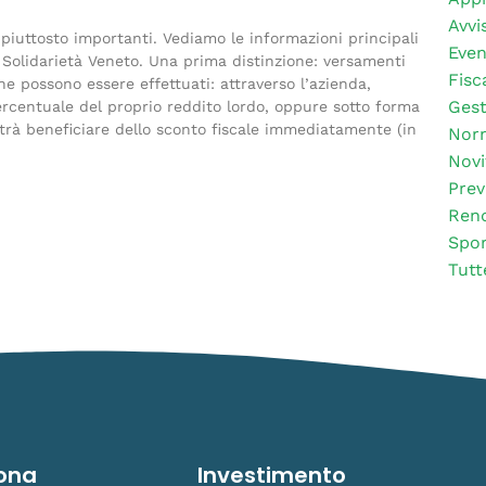
Avvis
 piuttosto importanti. Vediamo le informazioni principali
Even
 a Solidarietà Veneto. Una prima distinzione: versamenti
Fisc
e possono essere effettuati: attraverso l’azienda,
Gest
rcentuale del proprio reddito lordo, oppure sotto forma
trà beneficiare dello sconto fiscale immediatamente (in
Nor
Novi
Prev
Rend
Spor
Tutt
ona
Investimento