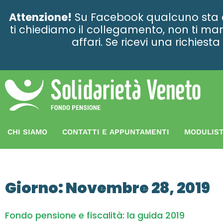
contenuto
Attenzione!
Su Facebook qualcuno sta ce
ti chiediamo il collegamento, non ti man
affari. Se ricevi una richies
CHI SIAMO
CONTATTI E APPUNTAMENTI
MODULIST
Giorno: Novembre 28, 2019
Fondo pensione e fiscalità: la guida 2019