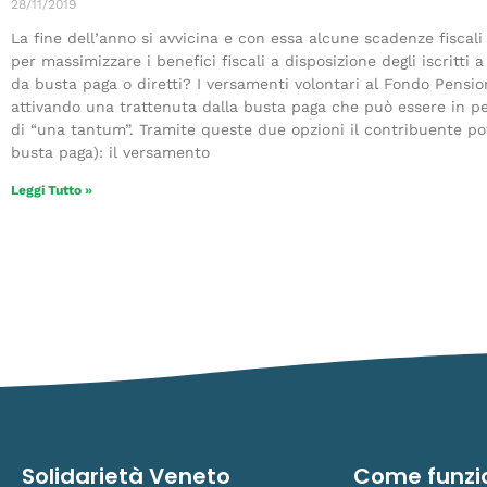
28/11/2019
La fine dell’anno si avvicina e con essa alcune scadenze fiscali
per massimizzare i benefici fiscali a disposizione degli iscritti
da busta paga o diretti? I versamenti volontari al Fondo Pension
attivando una trattenuta dalla busta paga che può essere in pe
di “una tantum”. Tramite queste due opzioni il contribuente po
busta paga): il versamento
Leggi Tutto »
Solidarietà Veneto
Come funzi