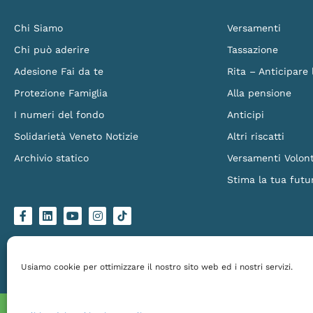
Chi Siamo
Versamenti
Chi può aderire
Tassazione
Adesione Fai da te
Rita – Anticipare
Protezione Famiglia
Alla pensione
I numeri del fondo
Anticipi
Solidarietà Veneto Notizie
Altri riscatti
Archivio statico
Versamenti Volont
Stima la tua futu
F
L
Y
I
L
a
i
o
n
o
c
n
u
s
g
e
k
t
t
o
b
e
u
a
-
o
d
b
g
t
Solidarietà Veneto Fondo Pensione – Via Torino 151/B, 30172 Venezia Mestre – C.
o
i
e
r
i
Made by
Larin
k
n
a
k
Usiamo cookie per ottimizzare il nostro sito web ed i nostri servizi.
-
m
t
f
o
k