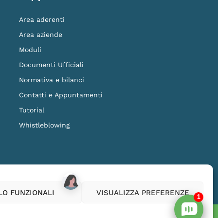
Area aderenti
Area aziende
Moduli
Documenti Ufficiali
Normativa e bilanci
Contatti e Appuntamenti
Tutorial
Whistleblowing
ilanza della COVIP
www.covip.it
LO FUNZIONALI
VISUALIZZA PREFERENZE
1