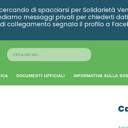
rcando di spacciarsi per Solidarietà Ven
diamo messaggi privati per chiederti dati 
ta di collegamento segnala il profilo a Fac
Search
...
ICA
DOCUMENTI UFFICIALI
INFORMATIVA SULLA SOS
C
App