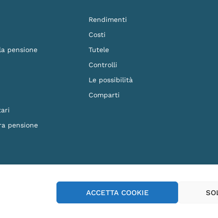
Rendimenti
Costi
 la pensione
Tutele
Controlli
Le possibilità
Comparti
ari
ra pensione
F. 90023570279 - Iscritto al n.87 dell'Albo dei Fondi Pensione e soggetto alla vig
ACCETTA COOKIE
SO