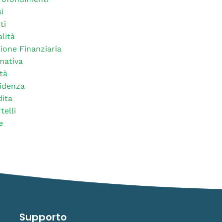
i
ti
alità
ione Finanziaria
mativa
tà
idenza
ita
telli
e
Supporto