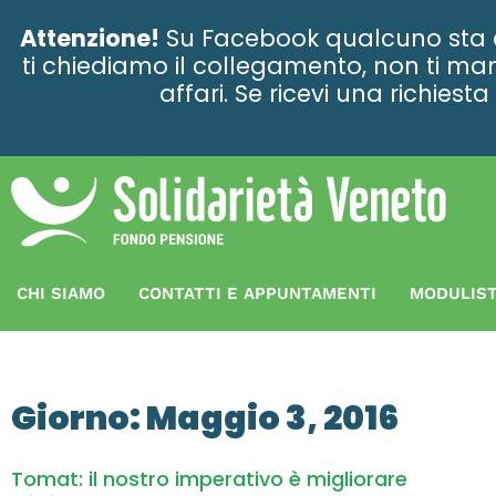
contenuto
Attenzione!
Su Facebook qualcuno sta ce
ti chiediamo il collegamento, non ti man
affari. Se ricevi una richies
CHI SIAMO
CONTATTI E APPUNTAMENTI
MODULIST
Giorno: Maggio 3, 2016
Tomat: il nostro imperativo è migliorare