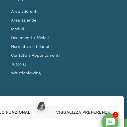
Area aderenti
Area aziende
Moduli
Documenti Ufficiali
Normativa e bilanci
Contatti e Appuntamenti
Tutorial
Whistleblowing
ilanza della COVIP
www.covip.it
LO FUNZIONALI
VISUALIZZA PREFERENZE
1