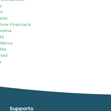
i
ti
alità
ione Finanziaria
mativa
tà
idenza
ita
telli
e
Supporto