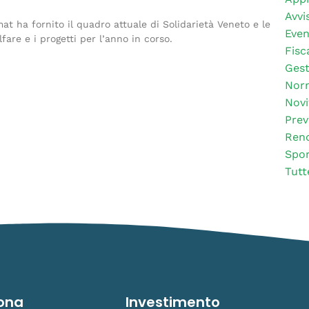
Avvis
mat ha fornito il quadro attuale di Solidarietà Veneto e le
Even
lfare e i progetti per l’anno in corso.
Fisc
Gest
Nor
Novi
Prev
Rend
Spor
Tutt
ona
Investimento