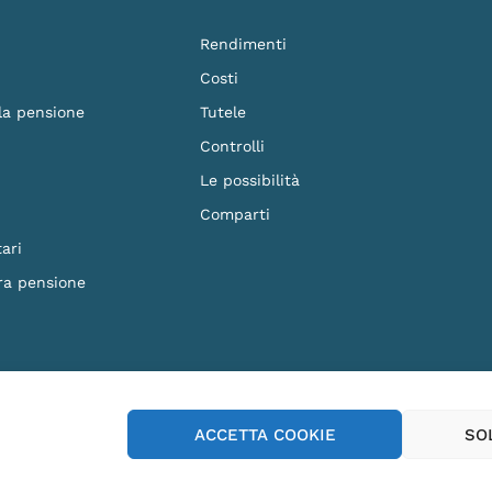
Rendimenti
Costi
 la pensione
Tutele
Controlli
Le possibilità
Comparti
ari
ra pensione
F. 90023570279 - Iscritto al n.87 dell'Albo dei Fondi Pensione e soggetto alla vig
ACCETTA COOKIE
SO