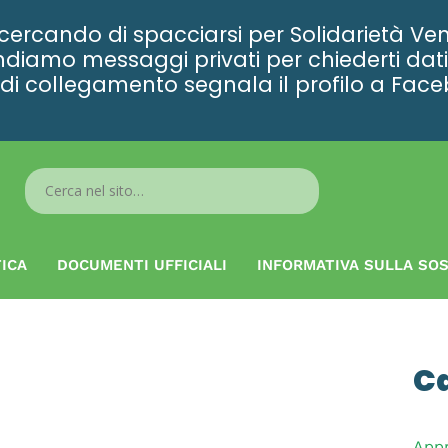
rcando di spacciarsi per Solidarietà Ven
diamo messaggi privati per chiederti dati 
ta di collegamento segnala il profilo a Fac
Search
...
ICA
DOCUMENTI UFFICIALI
INFORMATIVA SULLA SOS
C
App