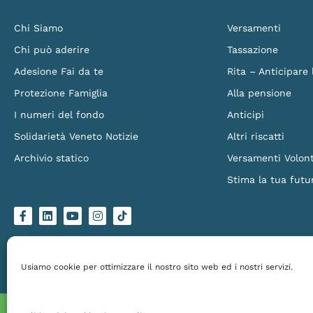
Chi Siamo
Versamenti
Chi può aderire
Tassazione
Adesione Fai da te
Rita – Anticipare
Protezione Famiglia
Alla pensione
I numeri del fondo
Anticipi
Solidarietà Veneto Notizie
Altri riscatti
Archivio statico
Versamenti Volont
Stima la tua futu
F
L
Y
I
L
a
i
o
n
o
c
n
u
s
g
e
k
t
t
o
b
e
u
a
-
o
d
b
g
t
Solidarietà Veneto Fondo Pensione – Via Torino 151/B, 30172 Venezia Mestre – C.
o
i
e
r
i
Made by
Larin
k
n
a
k
Usiamo cookie per ottimizzare il nostro sito web ed i nostri servizi.
-
m
t
f
o
k