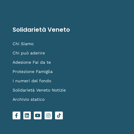
Solidarietà Veneto
Chi Siamo
Chi può aderire
Adesione Fai da te
Protezione Famiglia
I numeri del fondo
Solidarietà Veneto Notizie
Archivio statico
F
L
Y
I
L
a
i
o
n
o
c
n
u
s
g
e
k
t
t
o
b
e
u
a
-