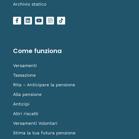
Archivio statico
F
L
Y
I
L
a
i
o
n
o
c
n
u
s
g
e
k
t
t
o
b
e
u
a
-
o
d
b
g
t
o
i
e
r
i
Come funziona
k
n
a
k
-
m
t
f
o
Versamenti
k
Tassazione
Rita – Anticipare la pensione
Alla pensione
Anticipi
Altri riscatti
Versamenti Volontari
Stima la tua futura pensione