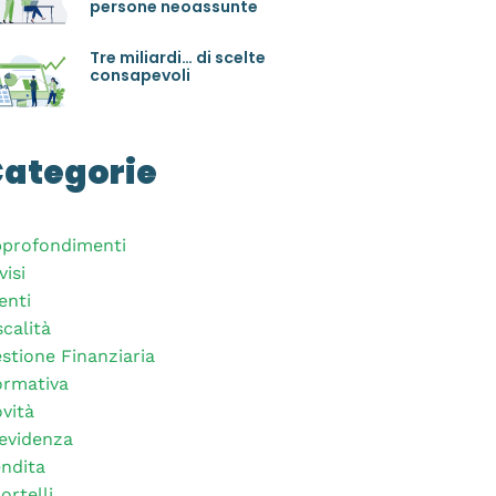
persone neoassunte
Tre miliardi… di scelte
consapevoli
ategorie
profondimenti
visi
enti
scalità
stione Finanziaria
rmativa
vità
evidenza
ndita
ortelli