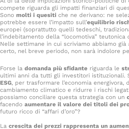
Al di là delle implicazioni storico-politiche di
compete riguarda gli impatti finanziari di que
Sono
molti i quesiti
che ne derivano: ne sele
potrebbe essere l’impatto sull’
equilibrio ris
europei (soprattutto quelli tedeschi, tradizio
l’indebitamento della “locomotiva” teutonica
Nelle settimane in cui scriviamo abbiamo già a
certo, nel breve periodo, non sarà indolore per 
Forse la
domanda più sfidante
riguarda le
st
ultimi anni da tutti gli investitori istituzionali
ESG
, per trasformare l’economia energivora, 
cambiamento climatico e ridurre i rischi legat
possiamo conciliare questa strategia con un
facendo
aumentare il valore dei titoli dei pr
futuro ricco di “affari d’oro”?
La
crescita dei prezzi rappresenta un aume