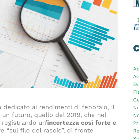
C
Ap
Av
Ev
Fi
Ge
dedicato ai rendimenti di febbraio, il
No
 un futuro, quello del 2019, che nel
No
 registrando un’
incertezza così forte e
Pr
“sul filo del rasoio”, di fronte
Re
Sp