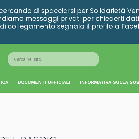
rcando di spacciarsi per Solidarietà Ven
diamo messaggi privati per chiederti dati 
ta di collegamento segnala il profilo a Fac
Search
...
ICA
DOCUMENTI UFFICIALI
INFORMATIVA SULLA SOS