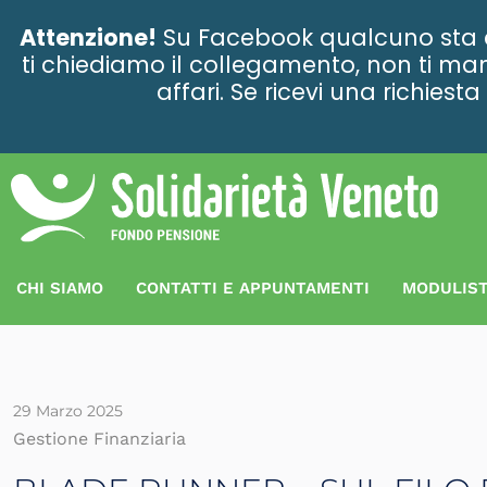
contenuto
Attenzione!
Su Facebook qualcuno sta ce
ti chiediamo il collegamento, non ti man
affari. Se ricevi una richies
CHI SIAMO
CONTATTI E APPUNTAMENTI
MODULIST
29 Marzo 2025
Gestione Finanziaria