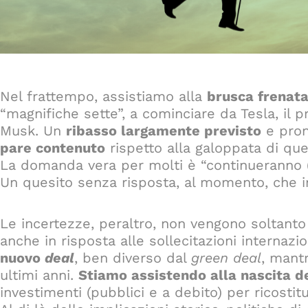
Nel frattempo, assistiamo alla
brusca frenat
“magnifiche sette”, a cominciare da Tesla, il p
Musk. Un
ribasso largamente previsto
e pron
pare contenuto
rispetto alla galoppata di ques
La domanda vera per molti è “continueranno (i
Un quesito senza risposta, al momento, che i
Le incertezze, peraltro, non vengono soltant
anche in risposta alle sollecitazioni internazi
nuovo
deal
, ben diverso dal
green deal
, mantr
ultimi anni.
Stiamo assistendo alla nascita d
investimenti (pubblici e a debito) per ricostitu