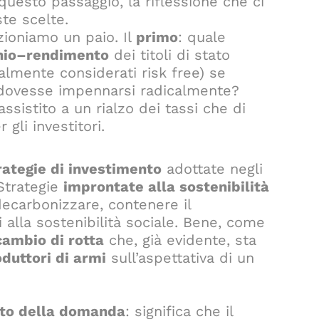
 questo passaggio, la riflessione che ci
ste scelte.
zioniamo un paio. Il
primo
: quale
chio–rendimento
dei titoli di stato
nalmente considerati risk free) se
 dovesse impennarsi radicalmente?
ssistito a un rialzo dei tassi che di
gli investitori.
rategie di investimento
adottate negli
. Strategie
improntate alla sostenibilità
decarbonizzare, contenere il
i alla sostenibilità sociale. Bene, come
cambio di rotta
che, già evidente, sta
oduttori di armi
sull’aspettativa di un
nto della domanda
: significa che il