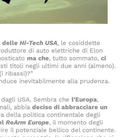
a delle
Hi-Tech USA
, le cosiddette
roduttore di auto elettriche di Elon
osticato
ma che
, tutto sommato,
ci
ti titoli negli ultimi due anni (almeno).
 ribassi)?”
nduce inevitabilmente alla prudenza.
o dagli USA. Sembra che
l’Europa
,
onali, abbia
deciso di abbracciare un
a della politica continentale degli
el
ReArm Europe
, il momento degli
ire il potenziale bellico del continente.