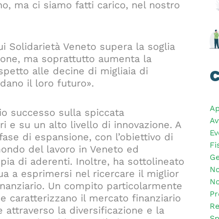
o, ma ci siamo fatti carico, nel nostro
i Solidarietà Veneto supera la soglia
zione, ma soprattutto aumenta la
petto alle decine di migliaia di
C
dano il loro futuro».
Ap
rio successo sulla spiccata
Av
e su un alto livello di innovazione. A
Ev
ase di espansione, con l’obiettivo di
Fi
 mondo del lavoro in Veneto ed
Ge
ia di aderenti. Inoltre, ha sottolineato
No
ua a esprimersi nel ricercare il miglior
No
inanziario. Un compito particolarmente
Pr
che caratterizzano il mercato finanziario
Re
attraverso la diversificazione e la
Sp