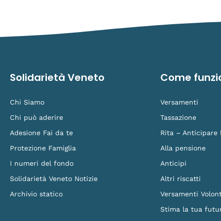
Solidarietà Veneto
Come funzi
Chi Siamo
Versamenti
Chi può aderire
Tassazione
Adesione Fai da te
Rita – Anticipare
Protezione Famiglia
Alla pensione
I numeri del fondo
Anticipi
Solidarietà Veneto Notizie
Altri riscatti
Archivio statico
Versamenti Volont
Stima la tua futu
F
L
Y
I
L