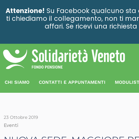
contenuto
Attenzione!
Su Facebook qualcuno sta ce
ti chiediamo il collegamento, non ti man
affari. Se ricevi una richies
CHI SIAMO
CONTATTI E APPUNTAMENTI
MODULIST
23 Ottobre 2019
Eventi