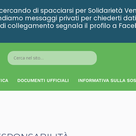
rcando di spacciarsi per Solidarietà Ven
diamo messaggi privati per chiederti dati 
ta di collegamento segnala il profilo a Fac
Search
...
ICA
DOCUMENTI UFFICIALI
INFORMATIVA SULLA SOS