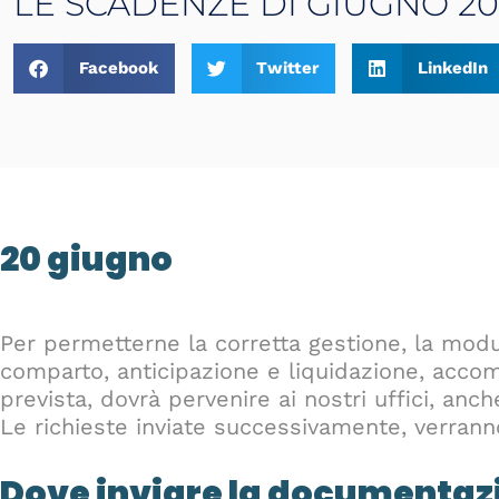
LE SCADENZE DI GIUGNO 20
Facebook
Twitter
LinkedIn
20 giugno
Per permetterne la corretta gestione, la modul
comparto, anticipazione e liquidazione, acc
prevista, dovrà pervenire ai nostri uffici, anch
Le richieste inviate successivamente, verranno
Dove inviare la documentaz