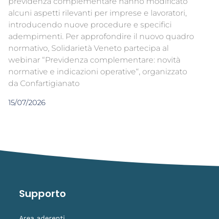
previdenza complementare hanno modificato
alcuni aspetti rilevanti per imprese e lavoratori,
introducendo nuove procedure e specifici
adempimenti. Per approfondire il nuovo quadro
normativo, Solidarietà Veneto partecipa al
webinar “Previdenza complementare: novità
normative e indicazioni operative“, organizzato
da Confartigianato
15/07/2026
Supporto
Area aderenti