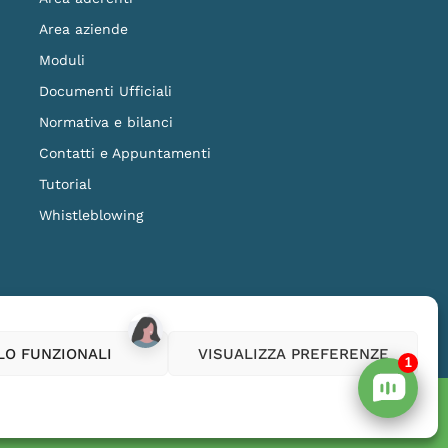
Area aziende
Moduli
Documenti Ufficiali
Normativa e bilanci
Contatti e Appuntamenti
Tutorial
Whistleblowing
ilanza della COVIP
www.covip.it
LO FUNZIONALI
VISUALIZZA PREFERENZE
1