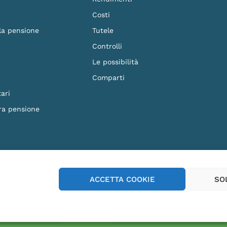
Costi
 la pensione
Tutele
Controlli
Le possibilità
Comparti
ari
ra pensione
F. 90023570279 - Iscritto al n.87 dell'Albo dei Fondi Pensione e soggetto alla vig
ACCETTA COOKIE
SO
p Store
Play Store