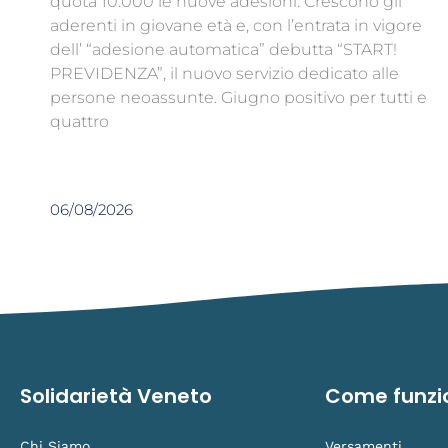
quota 10.000 le nuove adesioni. Crescono gli
aderenti in giovane età e, con l’entrata in vigore
dell’ “adesione automatica” debutta “START!
PREVIDENZA”, il nuovo servizio dedicato alle
persone neoassunte. Giugno positivo per tutti e
quattro
06/08/2026
Solidarietà Veneto
Come funzi
Chi Siamo
Versamenti