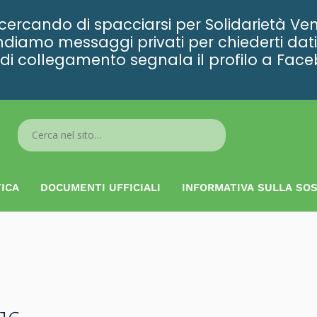
rcando di spacciarsi per Solidarietà Ven
diamo messaggi privati per chiederti dati 
ta di collegamento segnala il profilo a Fac
Search
...
ICA
DOCUMENTI UFFICIALI
INFORMATIVA SULLA SOS