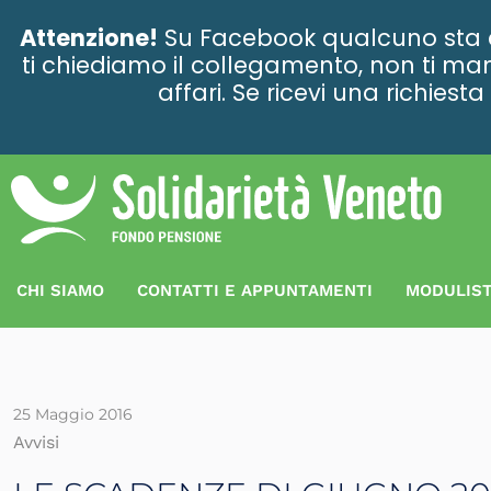
contenuto
Attenzione!
Su Facebook qualcuno sta ce
ti chiediamo il collegamento, non ti man
affari. Se ricevi una richies
CHI SIAMO
CONTATTI E APPUNTAMENTI
MODULIST
25 Maggio 2016
Avvisi