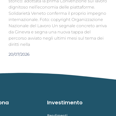
storico: adottata la prima Convenzione sul lavoro
dignitoso nell’economia delle piattaforme.
Solidarietà Veneto conferma il proprio impegno
internazionale. Foto: copyright Organizzazione
Nazionale del Lavoro Un segnale concreto arriva
da Ginevra e segna una nuova tappa del
percorso avviato negli ultimi mesi sul tema dei
diritti nella
20/07/2026
ona
Investimento
Rendimenti