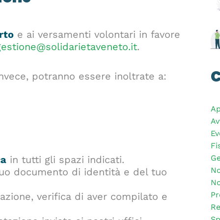
rto
e ai versamenti volontari in favore
gestione@solidarietaveneto.it
.
C
invece, potranno essere inoltrate a:
Ap
Av
Ev
Fi
Ge
ca
in tutti gli spazi indicati.
No
tuo documento di identità e del tuo
No
Pr
dazione, verifica di aver compilato e
Re
Sp