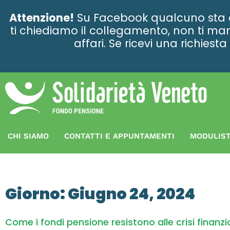
contenuto
Attenzione!
Su Facebook qualcuno sta ce
ti chiediamo il collegamento, non ti man
affari. Se ricevi una richies
CHI SIAMO
CONTATTI E APPUNTAMENTI
MODULIST
Giorno: Giugno 24, 2024
Come i fondi pensione resistono alle crisi finanzi