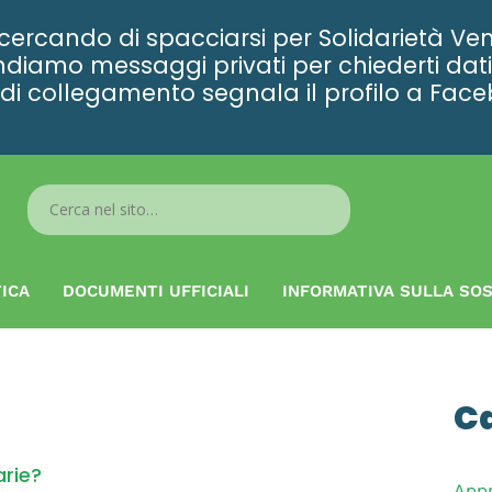
rcando di spacciarsi per Solidarietà Ven
diamo messaggi privati per chiederti dati 
ta di collegamento segnala il profilo a Fac
Search
...
ICA
DOCUMENTI UFFICIALI
INFORMATIVA SULLA SOS
C
arie?
App