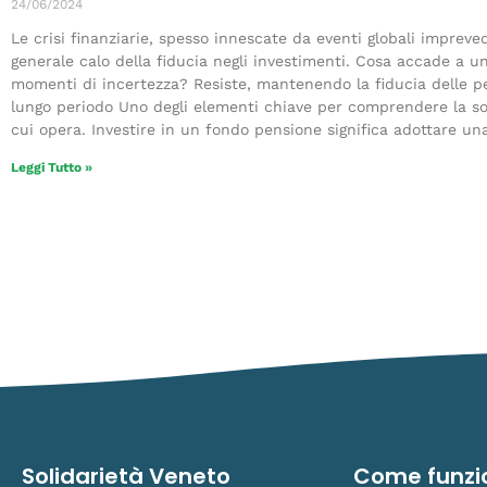
24/06/2024
Le crisi finanziarie, spesso innescate da eventi globali imprev
generale calo della fiducia negli investimenti. Cosa accade a 
momenti di incertezza? Resiste, mantenendo la fiducia delle p
lungo periodo Uno degli elementi chiave per comprendere la so
cui opera. Investire in un fondo pensione significa adottare una
Leggi Tutto »
Solidarietà Veneto
Come funzi