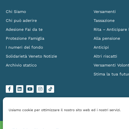
Chi Siamo
Versamenti
Chi può aderire
Tassazione
Adesione Fai da te
Rita – Anticipare
Protezione Famiglia
Alla pensione
I numeri del fondo
Anticipi
Solidarietà Veneto Notizie
Altri riscatti
Archivio statico
Versamenti Volont
Stima la tua futu
F
L
Y
I
L
a
i
o
n
o
c
n
u
s
g
e
k
t
t
o
b
e
u
a
-
o
d
b
g
t
Solidarietà Veneto Fondo Pensione – Via Torino 151/B, 30172 Venezia Mestre – C.
o
i
e
r
i
Made by
Larin
k
n
a
k
Usiamo cookie per ottimizzare il nostro sito web ed i nostri servizi.
-
m
t
f
o
k