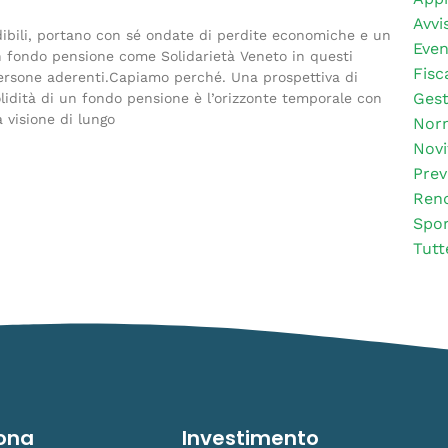
Avvis
edibili, portano con sé ondate di perdite economiche e un
Even
un fondo pensione come Solidarietà Veneto in questi
Fisc
ersone aderenti.Capiamo perché. Una prospettiva di
Gest
lidità di un fondo pensione è l’orizzonte temporale con
 visione di lungo
Nor
Novi
Prev
Rend
Spor
Tutt
ona
Investimento