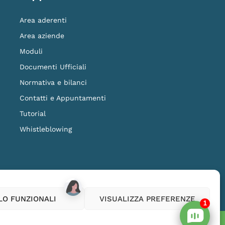
Area aderenti
Area aziende
Moduli
Documenti Ufficiali
Normativa e bilanci
Contatti e Appuntamenti
Tutorial
Whistleblowing
ilanza della COVIP
www.covip.it
LO FUNZIONALI
VISUALIZZA PREFERENZE
1