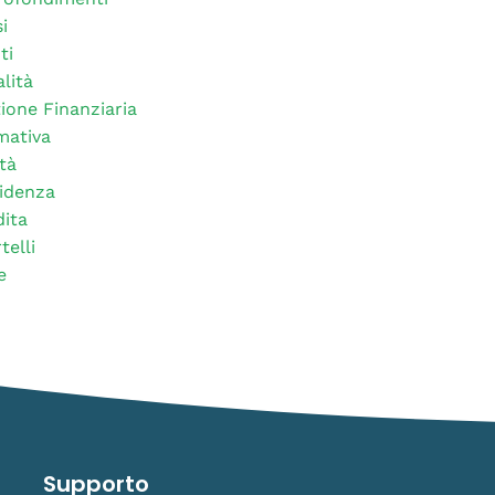
i
ti
alità
ione Finanziaria
mativa
tà
idenza
ita
telli
e
Supporto