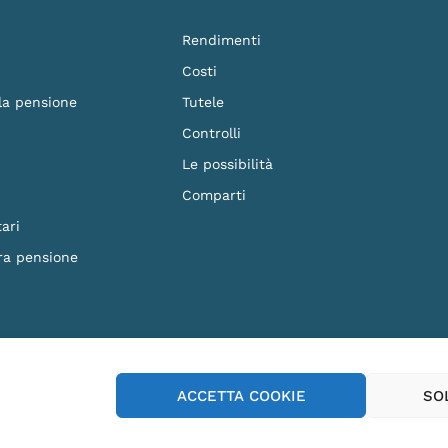
Rendimenti
Costi
 la pensione
Tutele
Controlli
Le possibilità
Comparti
ari
ra pensione
F. 90023570279 - Iscritto al n.87 dell'Albo dei Fondi Pensione e soggetto alla vig
ACCETTA COOKIE
SO