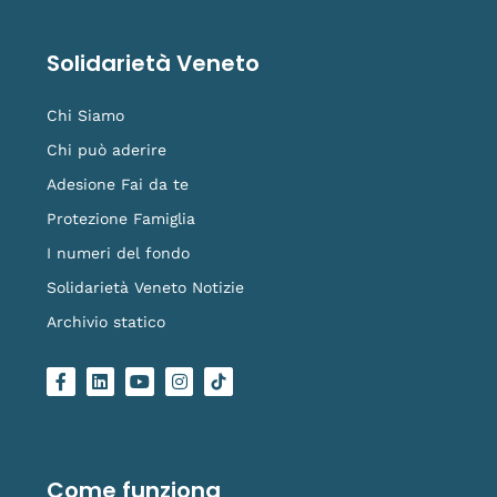
Solidarietà Veneto
Chi Siamo
Chi può aderire
Adesione Fai da te
Protezione Famiglia
I numeri del fondo
Solidarietà Veneto Notizie
Archivio statico
F
L
Y
I
L
a
i
o
n
o
c
n
u
s
g
e
k
t
t
o
b
e
u
a
-
o
d
b
g
t
o
i
e
r
i
Come funziona