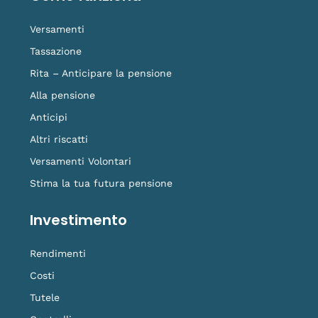
k
n
a
k
-
m
t
f
o
Versamenti
k
Tassazione
Rita – Anticipare la pensione
Alla pensione
Anticipi
Altri riscatti
Versamenti Volontari
Stima la tua futura pensione
Investimento
Rendimenti
Costi
Tutele