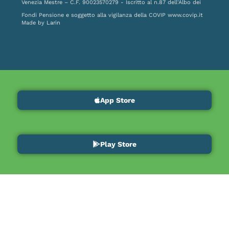
Venezia Mestre – C.F. 90023570279 - Iscritto al n.87 dell'Albo dei
Fondi Pensione e soggetto alla vigilanza della COVIP
www.covip.it
Made by
Larin
App Store
Play Store