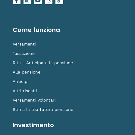
a
i
o
n
o
c
n
u
s
g
e
k
t
t
o
b
e
u
a
-
o
d
b
g
t
o
i
e
r
i
Come funziona
k
n
a
k
-
m
t
f
o
Versamenti
k
Tassazione
Rita – Anticipare la pensione
Alla pensione
Anticipi
Altri riscatti
Versamenti Volontari
Stima la tua futura pensione
Investimento