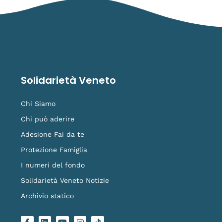
Solidarietà Veneto
Chi Siamo
Chi può aderire
Adesione Fai da te
Protezione Famiglia
I numeri del fondo
Solidarietà Veneto Notizie
Archivio statico
F
L
Y
I
L