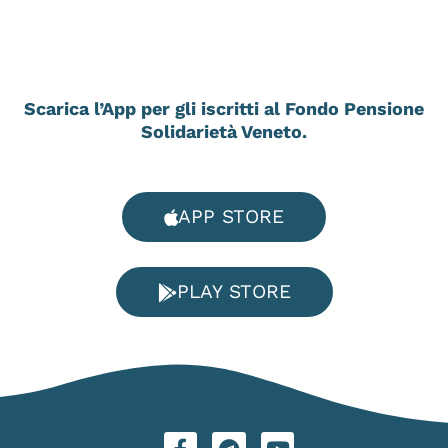
Scarica l’App per gli iscritti al Fondo Pensione
Solidarietà Veneto.
APP STORE
PLAY STORE
F
T
Y