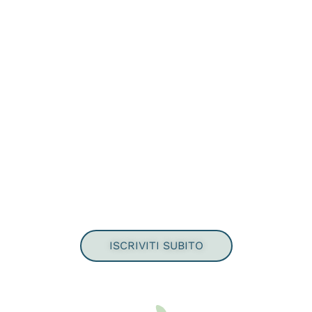
Solidarietà Veneto è
al tuo fianco
Più di 143.000 lavoratori hanno
iniziato un nuovo percorso di
risparmio per il futuro. Unisciti a
loro.
ISCRIVITI SUBITO